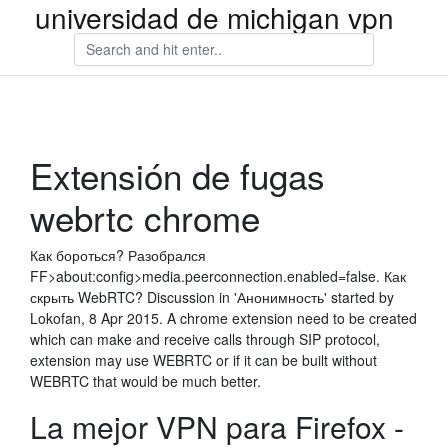
universidad de michigan vpn
Extensión de fugas
webrtc chrome
Как бороться? Разобрался
FF>about:config>media.peerconnection.enabled=false. Как
скрыть WebRTC? Discussion in 'Анонимность' started by
Lokofan, 8 Apr 2015. A chrome extension need to be created
which can make and receive calls through SIP protocol,
extension may use WEBRTC or if it can be built without
WEBRTC that would be much better.
La mejor VPN para Firefox -