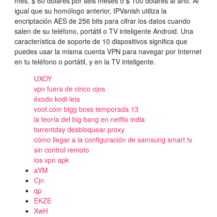
mes, $ 60 dólares por seis meses o $ 100 dólares al año. Al
igual que su homólogo anterior, IPVanish utiliza la
encriptación AES de 256 bits para cifrar los datos cuando
salen de su teléfono, portátil o TV inteligente Android. Una
característica de soporte de 10 dispositivos significa que
puedes usar la misma cuenta VPN para navegar por Internet
en tu teléfono o portátil, y en la TV inteligente.
UXOY
vpn fuera de cinco ojos
éxodo kodi leia
voot.com bigg boss temporada 13
la teoría del big bang en netflix india
torrentday desbloquear proxy
cómo llegar a la configuración de samsung smart tv
sin control remoto
ios vpn apk
aYM
Cjn
qp
EKZE
XwH